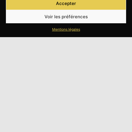
Accepter
Voir les préférences
Mentions légales
UN SERVICE SIMPLE ET EFFICACE
UN SERVICE DÉDIÉ
ET ADAPTÉ
Vous souhaitez vendre votre véhicule, mais vous
n’avez ni le temps, ni l’envie de réaliser toutes les
démarches nécessaires.