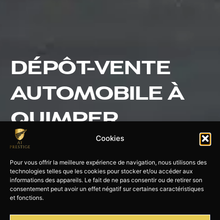
DÉPÔT-VENTE
AUTOMOBILE À
QUIMPER
Cookies
Découvrez notre service de dépôt-vente de véhicules
près de Quimper. Simplicité, confort et conseil, nous
Pour vous offrir la meilleure expérience de navigation, nous utilisons des
sommes présents pour vous accompagner.
technologies telles que les cookies pour stocker et/ou accéder aux
informations des appareils. Le fait de ne pas consentir ou de retirer son
consentement peut avoir un effet négatif sur certaines caractéristiques
et fonctions.