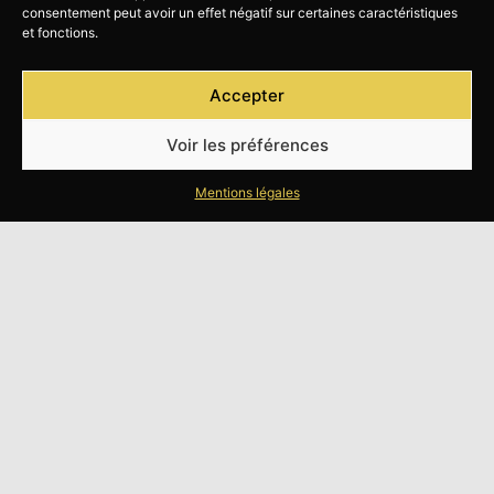
consentement peut avoir un effet négatif sur certaines caractéristiques
et fonctions.
Accepter
Voir les préférences
Mentions légales
UN SERVICE SIMPLE ET EFFICACE
VOTRE PORSCHE
D'OCCASION À
NANTES