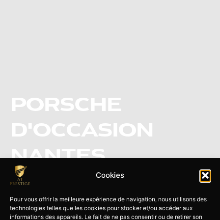
PORSCHE
D'OCCASION
NANTES
Cookies
Découvrez AT Prestige, le spécialiste de la vente, le
dépôt-vente et l’achat de Porsche d’occasion à
Pour vous offrir la meilleure expérience de navigation, nous utilisons des
Nantes
technologies telles que les cookies pour stocker et/ou accéder aux
informations des appareils. Le fait de ne pas consentir ou de retirer son